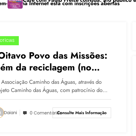
Café com Paulo Freire convida: ato público e pedagóg
“C
a Internet está com inscrições abertas
OTÍCIAS
Oitavo Povo das Missões:
lém da reciclagem (no
eminino)” e “Memória,
Associação Caminho das Águas, através do
feto e Reciclagem” serão
ojeto Caminho das Águas, com patrocínio do…
ançados em agosto
Consulte Mais Informação
Daiani
0 Comentários