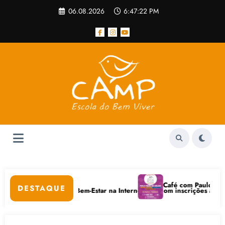
Pular
06.08.2026
6:47:22 PM
para
o
conteúdo
r
Café com Paulo Freire co
DESTAQUE
uidados Digitais e Bem-Estar na Internet está com inscrições abertas