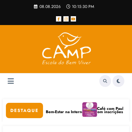
Pular
08.08.2026
10:15:30 PM
para
o
conteúdo
r
Café com Paulo Freire co
DESTAQUE
uidados Digitais e Bem-Estar na Internet está com inscrições abertas