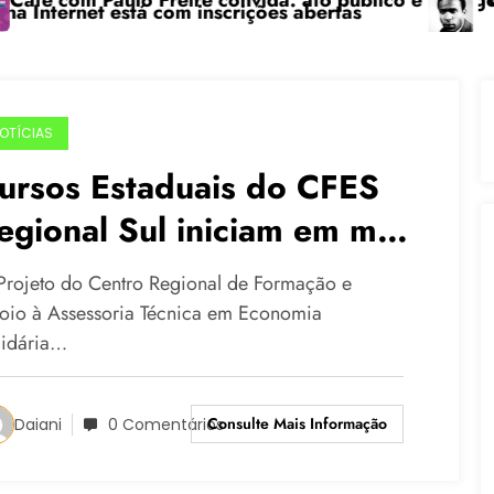
om Paulo Freire convida: ato público e pedagógica na
“Centená
rnet está com inscrições abertas
OTÍCIAS
ursos Estaduais do CFES
egional Sul iniciam em maio
 vão até julho de 2015
Projeto do Centro Regional de Formação e
oio à Assessoria Técnica em Economia
lidária…
Consulte Mais Informação
Daiani
0 Comentários