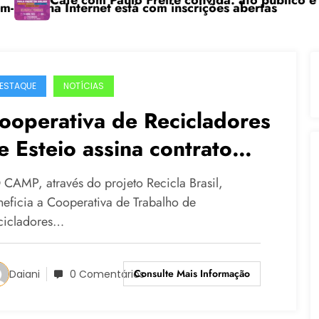
afé com Paulo Freire convida: ato público e pedagógi
“Ce
 Internet está com inscrições abertas
ESTAQUE
NOTÍCIAS
ooperativa de Recicladores
e Esteio assina contrato
om a Prefeitura para fazer a
CAMP, através do projeto Recicla Brasil,
oleta seletiva do lixo
neficia a Cooperativa de Trabalho de
cicladores…
Consulte Mais Informação
Daiani
0 Comentários