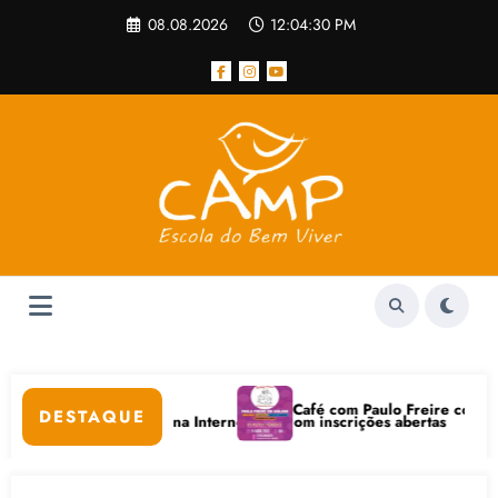
Pular
08.08.2026
12:04:30 PM
para
o
conteúdo
Café com Paulo Freire convida: at
DESTAQUE
gitais e Bem-Estar na Internet está com inscrições abertas