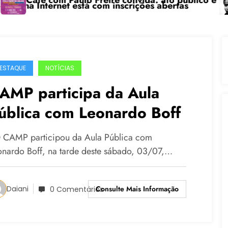
é com Paulo Freire convida: ato público e pedagógica
“Cent
nternet está com inscrições abertas
ESTAQUE
NOTÍCIAS
AMP participa da Aula
ública com Leonardo Boff
CAMP participou da Aula Pública com
onardo Boff, na tarde deste sábado, 03/07,…
Consulte Mais Informação
Daiani
0 Comentários