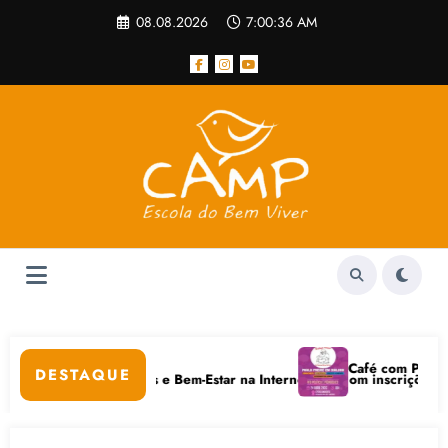
Pular
08.08.2026
7:00:36 AM
para
o
conteúdo
ular
Café com Paulo Freir
DESTAQUE
m Cuidados Digitais e Bem-Estar na Internet está com inscrições aberta