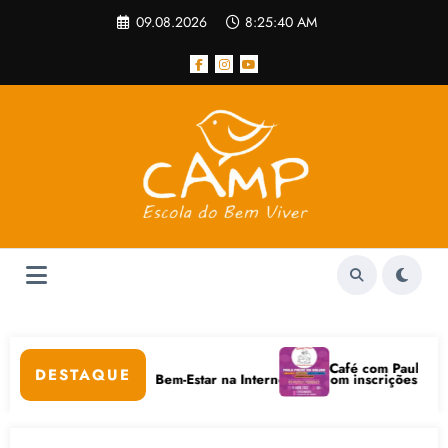
Pular
09.08.2026
8:25:40 AM
para
o
conteúdo
r
Café com Paulo Freire c
DESTAQUE
Cuidados Digitais e Bem-Estar na Internet está com inscrições abertas