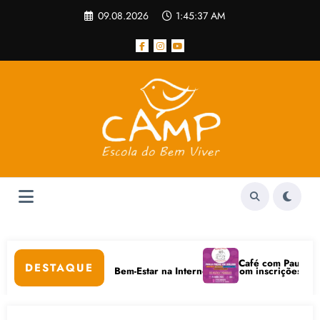
Pular
09.08.2026
1:45:37 AM
para
o
conteúdo
ar
Café com Paulo Freire 
DESTAQUE
Cuidados Digitais e Bem-Estar na Internet está com inscrições abertas