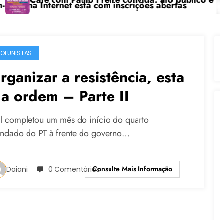
afé com Paulo Freire convida: ato público e pedagógic
“Cen
Internet está com inscrições abertas
OLUNISTAS
rganizar a resistência, esta
 a ordem – Parte II
l completou um mês do início do quarto
ndado do PT à frente do governo…
Consulte Mais Informação
Daiani
0 Comentários