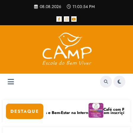
Pular
08.08.2026
11:03:54 PM
para
o
conteúdo
ular
Café com Paulo Freir
DESTAQUE
m Cuidados Digitais e Bem-Estar na Internet está com inscrições aberta