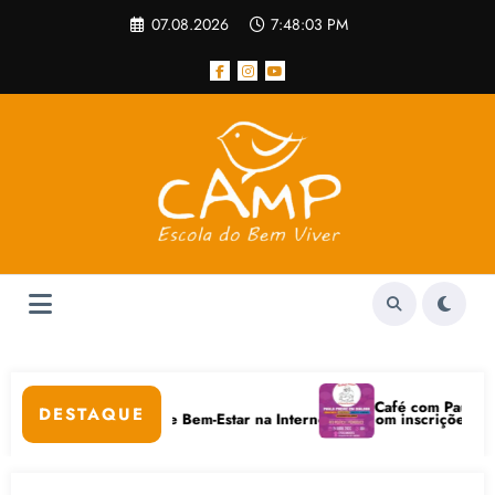
Pular
07.08.2026
7:48:03 PM
para
o
conteúdo
Café com Paulo Freire co
DESTAQUE
idados Digitais e Bem-Estar na Internet está com inscrições abertas