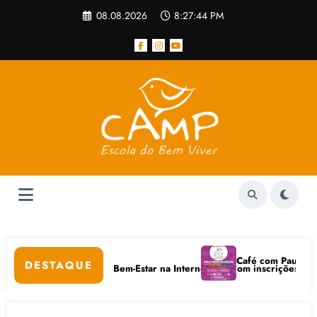
Pular
08.08.2026
8:27:44 PM
para
o
conteúdo
ar
Café com Paulo Freire 
DESTAQUE
Cuidados Digitais e Bem-Estar na Internet está com inscrições abertas