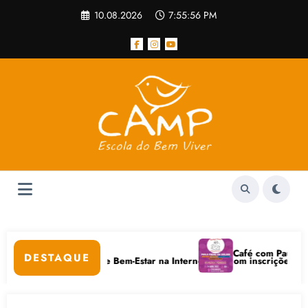
Pular
10.08.2026
7:55:56 PM
para
o
conteúdo
r
Café com Paulo Freire co
DESTAQUE
uidados Digitais e Bem-Estar na Internet está com inscrições abertas