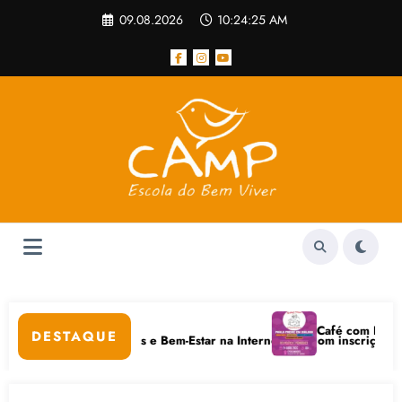
Pular
09.08.2026
10:24:25 AM
para
o
conteúdo
pular
Café com Paulo Frei
DESTAQUE
em Cuidados Digitais e Bem-Estar na Internet está com inscrições abert