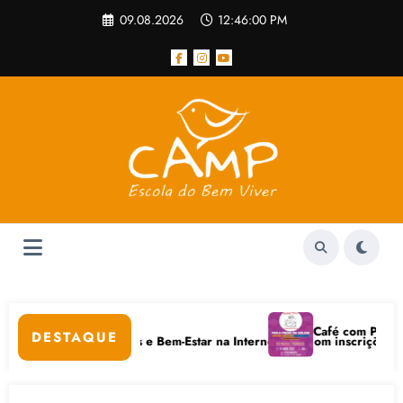
Pular
09.08.2026
12:46:00 PM
para
o
conteúdo
ular
Café com Paulo Freir
DESTAQUE
m Cuidados Digitais e Bem-Estar na Internet está com inscrições aberta