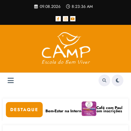
Pular
09.08.2026
8:23:36 AM
para
o
conteúdo
r
Café com Paulo Freire c
DESTAQUE
Cuidados Digitais e Bem-Estar na Internet está com inscrições abertas