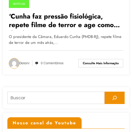
NOTÍCIAS
02.07.2015
‘Cunha faz pressão fisiológica,
repete filme de terror e age como
ditador’
O presidente da Câmara, Eduardo Cunha (PMDB-RJ), repete filme
de terror de um mês atrás,…
Daiani
0 Comentários
Consulte Mais Informação
Pesquisar
Nosso canal do Youtube