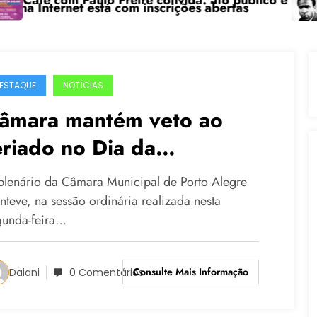
com Paulo Freire convida: ato público e pedagógica n
“Centená
ernet está com inscrições abertas
ESTAQUE
NOTÍCIAS
âmara mantém veto ao
eriado no Dia da
onsciência Negra
plenário da Câmara Municipal de Porto Alegre
nteve, na sessão ordinária realizada nesta
gunda-feira…
Consulte Mais Informação
Daiani
0 Comentários