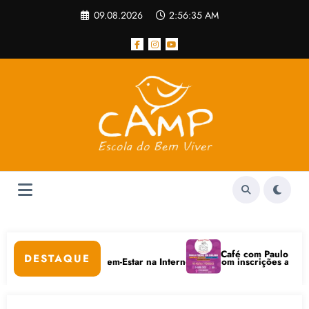
Pular
09.08.2026
2:56:35 AM
para
o
conteúdo
Café com Paulo Freire con
DESTAQUE
dados Digitais e Bem-Estar na Internet está com inscrições abertas