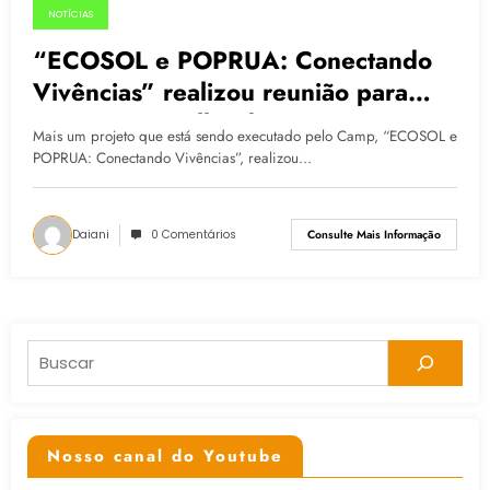
NOTÍCIAS
13.05.2015
“ECOSOL e POPRUA: Conectando
Vivências” realizou reunião para
compor Conselho de
Mais um projeto que está sendo executado pelo Camp, “ECOSOL e
Acompanhamento de suas Ações
POPRUA: Conectando Vivências”, realizou…
Daiani
0 Comentários
Consulte Mais Informação
Pesquisar
Nosso canal do Youtube