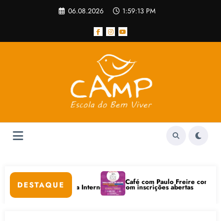
Pular
06.08.2026
1:59:13 PM
para
o
conteúdo
Café com Paulo Freire convida: ato
DESTAQUE
itais e Bem-Estar na Internet está com inscrições abertas