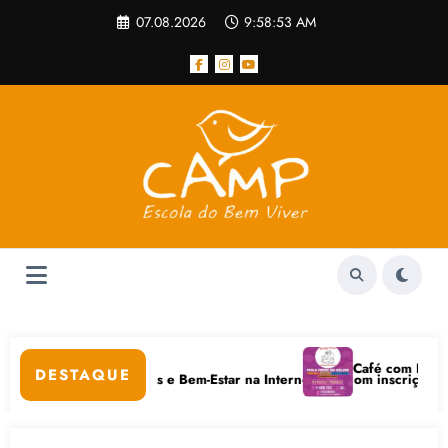
Pular
07.08.2026
9:58:53 AM
para
o
conteúdo
pular
Café com Paulo Frei
DESTAQUE
em Cuidados Digitais e Bem-Estar na Internet está com inscrições abert