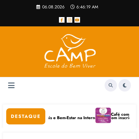
Pular
06.08.2026
6:46:19 AM
para
o
conteúdo
opular
Café com Paulo Frei
DESTAQUE
 em Cuidados Digitais e Bem-Estar na Internet está com inscrições aber