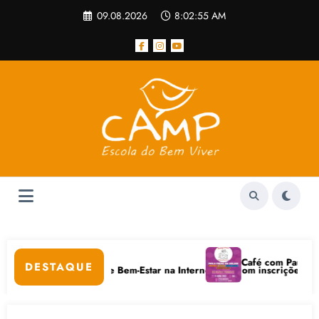
Pular
09.08.2026
8:02:55 AM
para
o
conteúdo
lar
Café com Paulo Freire 
DESTAQUE
 Cuidados Digitais e Bem-Estar na Internet está com inscrições abertas