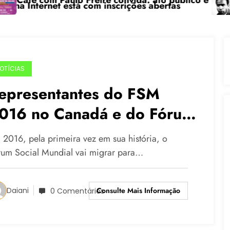
com Paulo Freire convida: ato público e pedagógica n
“Centen
ernet está com inscrições abertas
OTÍCIAS
epresentantes do FSM
016 no Canadá e do Fórum
emático de Porto Alegre se
 2016, pela primeira vez em sua história, o
eúnem na Capital
rum Social Mundial vai migrar para…
Consulte Mais Informação
Daiani
0 Comentários