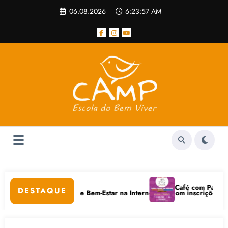
Pular
06.08.2026
6:23:57 AM
para
o
conteúdo
lar
Café com Paulo Freire
DESTAQUE
m Cuidados Digitais e Bem-Estar na Internet está com inscrições aberta