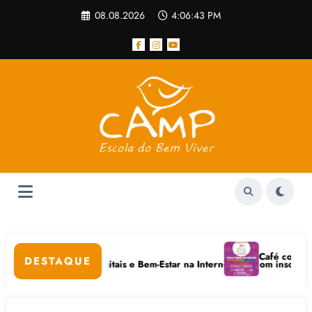
Pular
08.08.2026
4:06:43 PM
para
o
conteúdo
 popular
Café com Paulo F
DESTAQUE
vo em Cuidados Digitais e Bem-Estar na Internet está com inscrições ab