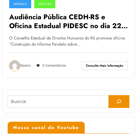
DESTAQUE
NOTÍCIAS
14.05.2015
Audiência Pública CEDH-RS e
Oficina Estadual PIDESC no dia 22
de maio
O Conselho Estadual de Direitos Humanos do RS promove oficina
“Construção do Informe Paralelo sobre…
Daiani
0 Comentários
Consulte Mais Informação
Pesquisar
Nosso canal do Youtube