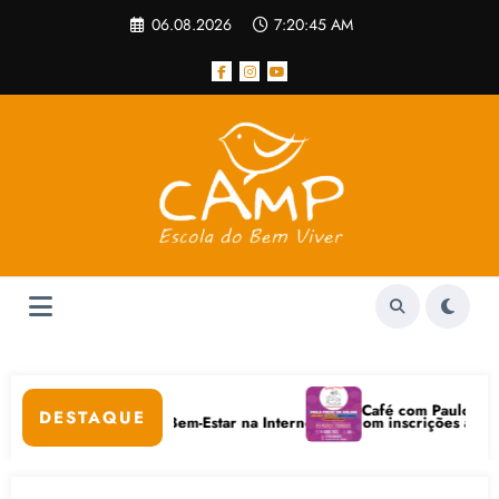
Pular
06.08.2026
7:20:45 AM
para
o
conteúdo
Café com Paulo Freire co
DESTAQUE
idados Digitais e Bem-Estar na Internet está com inscrições abertas