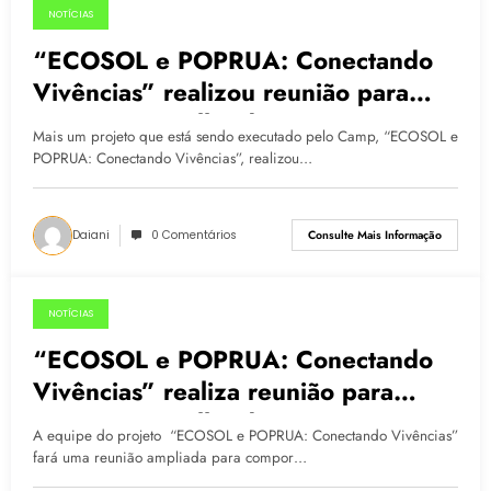
NOTÍCIAS
13.05.2015
“ECOSOL e POPRUA: Conectando
Vivências” realizou reunião para
compor Conselho de
Mais um projeto que está sendo executado pelo Camp, “ECOSOL e
Acompanhamento de suas Ações
POPRUA: Conectando Vivências”, realizou…
Daiani
0 Comentários
Consulte Mais Informação
NOTÍCIAS
05.05.2015
“ECOSOL e POPRUA: Conectando
Vivências” realiza reunião para
compor Conselho de
A equipe do projeto “ECOSOL e POPRUA: Conectando Vivências”
Acompanhamento de suas Ações
fará uma reunião ampliada para compor…