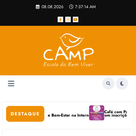
Pular
08.08.2026
7:37:14 AM
para
o
conteúdo
ar
Café com Paulo Freire 
DESTAQUE
Cuidados Digitais e Bem-Estar na Internet está com inscrições abertas