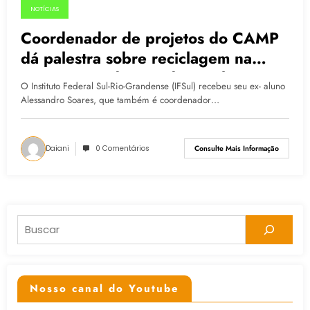
NOTÍCIAS
12.06.2015
Coordenador de projetos do CAMP
dá palestra sobre reciclagem na
Semana Acadêmica do IFSul
O Instituto Federal Sul-Rio-Grandense (IFSul) recebeu seu ex- aluno
Alessandro Soares, que também é coordenador…
Daiani
0 Comentários
Consulte Mais Informação
Pesquisar
Nosso canal do Youtube