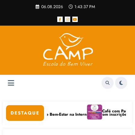
Pular
06.08.2026
1:43:37 PM
para
o
conteúdo
lar
Café com Paulo Freire 
DESTAQUE
 Cuidados Digitais e Bem-Estar na Internet está com inscrições abertas