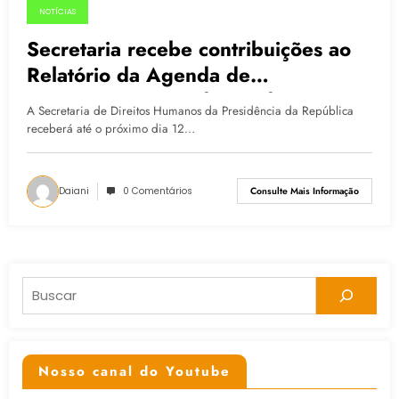
NOTÍCIAS
05.03.2015
Secretaria recebe contribuições ao
Relatório da Agenda de
Convergência até dia 12 de março
A Secretaria de Direitos Humanos da Presidência da República
receberá até o próximo dia 12…
Daiani
0 Comentários
Consulte Mais Informação
Pesquisar
Nosso canal do Youtube