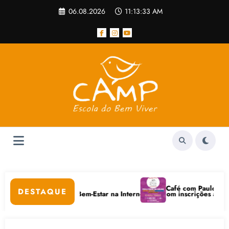
Pular
06.08.2026
11:13:33 AM
para
o
conteúdo
r
Café com Paulo Freire co
DESTAQUE
uidados Digitais e Bem-Estar na Internet está com inscrições abertas