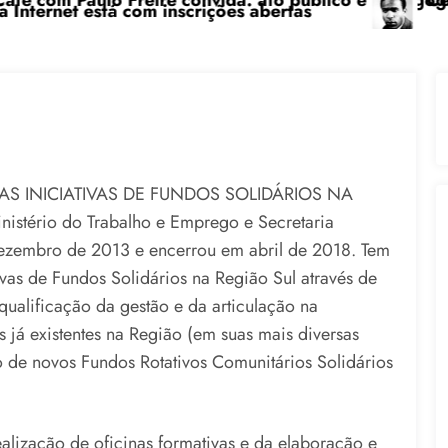
 pedagógica na sexta-feira (24), no CPERS Sindicato
“Centenário de Frantz Fanon: por uma luta anti
AS INICIATIVAS DE FUNDOS SOLIDÁRIOS NA
istério do Trabalho e Emprego e Secretaria
ezembro de 2013 e encerrou em abril de 2018. Tem
ivas de Fundos Solidários na Região Sul através de
qualificação da gestão e da articulação na
 já existentes na Região (em suas mais diversas
o de novos Fundos Rotativos Comunitários Solidários
realização de oficinas formativas e da elaboração e