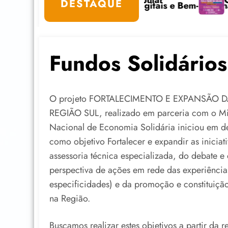
Café com Paulo Freire convida: ato público e
DESTAQUE
-Estar na Internet está com inscrições abertas
Fundos Solidários
O projeto FORTALECIMENTO E EXPANSÃO D
REGIÃO SUL, realizado em parceria com o Min
Nacional de Economia Solidária iniciou em d
como objetivo Fortalecer e expandir as iniciat
assessoria técnica especializada, do debate e 
perspectiva de ações em rede das experiências
especificidades) e da promoção e constituiçã
na Região.
Buscamos realizar estes objetivos a partir da 