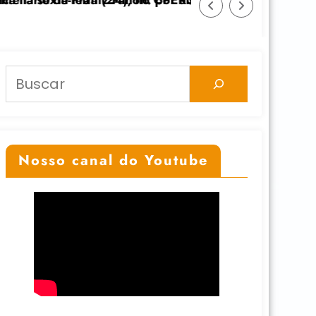
colonial” dia 24/11 na UFGRS
Feicoop é marcada pela diversidade e fortalece al
Pesquisar
Nosso canal do Youtube