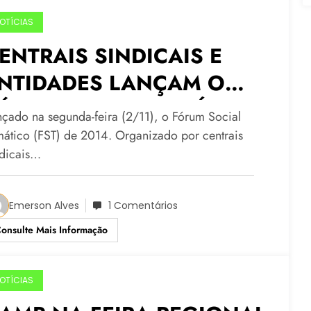
OTÍCIAS
ENTRAIS SINDICAIS E
NTIDADES LANÇAM O
ÓRUM SOCIAL TEMÁTICO
nçado na segunda-feira (2/11), o Fórum Social
E 2014
mático (FST) de 2014. Organizado por centrais
ndicais…
Emerson Alves
1 Comentários
onsulte Mais Informação
OTÍCIAS