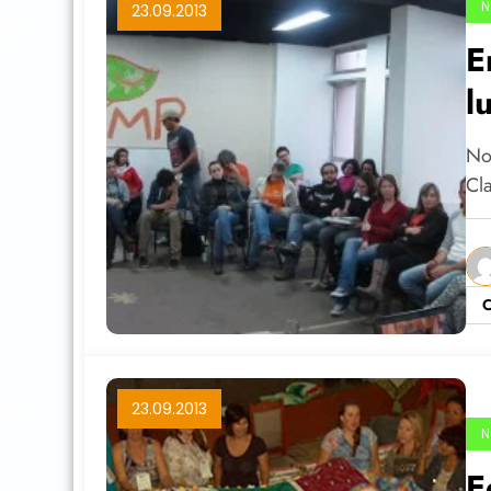
N
23.09.2013
E
l
No
Cl
C
23.09.2013
N
E