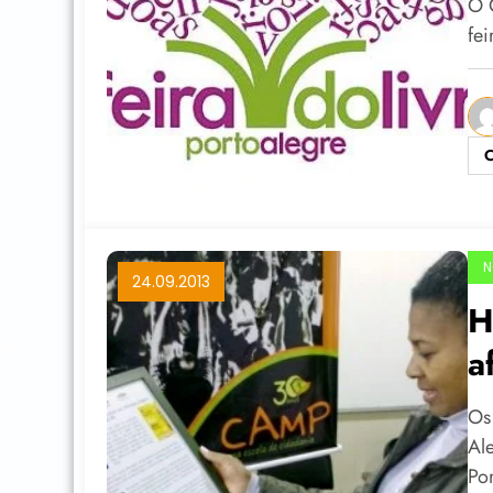
O 
fe
C
N
24.09.2013
H
a
Os
Al
Po