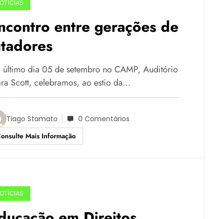
OTÍCIAS
ncontro entre gerações de
utadores
 último dia 05 de setembro no CAMP, Auditório
ara Scott, celebramos, ao estio da…
Tiago Stamato
0 Comentários
onsulte Mais Informação
OTÍCIAS
ducação em Direitos