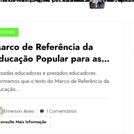
icolonial” dia 24/11 na UFGRS
Feicoop é marcada pela diversidade e fortalece al
OTÍCIAS
arco de Referência da
ducação Popular para as
olíticas Públicas
ezadas educadoras e prezados educadores.
formamos que o texto do Marco de Referência da
ucação…
Emerson Alves
1 Comentários
onsulte Mais Informação