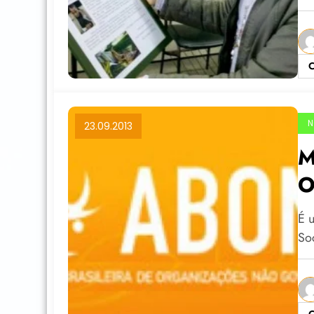
C
N
23.09.2013
M
O
É 
So
C