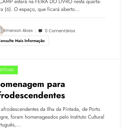
CAMP estará na FEIRA DO LIVRO nesta quarta-
ira (6). O espaço, que ficará aberto…
Emerson Alves
0 Comentários
onsulte Mais Informação
OTÍCIAS
omenagem para
frodescendentes
 afrodescendentes da Ilha da Pintada, de Porto
egre, foram homenageados pelo Instituto Cultural
rtuguês,…