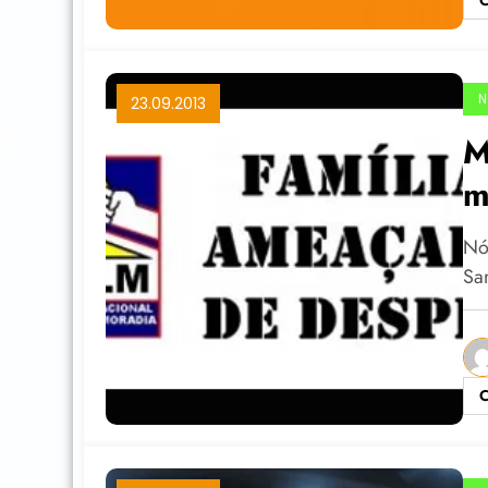
N
23.09.2013
M
m
Nó
Sa
C