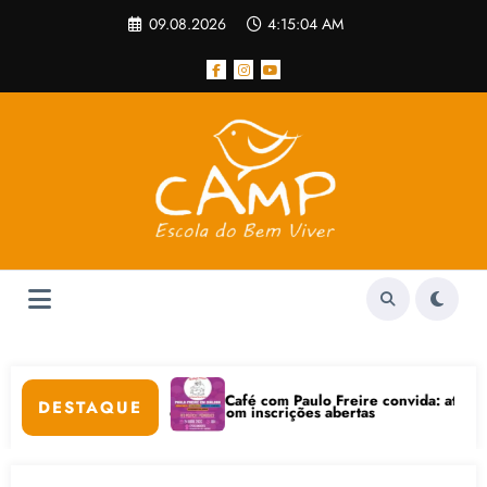
Pular
09.08.2026
4:15:05 AM
para
o
conteúdo
Café com Paulo Freire convida: ato público e pedagógica na 
DESTAQUE
rnet está com inscrições abertas