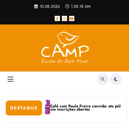
Pular
10.08.2026
1:28:18 AM
para
o
conteúdo
Café com Paulo Freire convida: ato público e pedag
DESTAQUE
r na Internet está com inscrições abertas