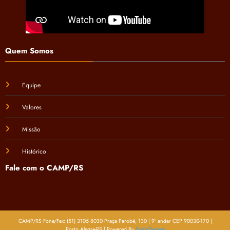
Quem Somos
Equipe
Valores
Missão
Histórico
Fale com o CAMP/RS
CAMP/RS Fone/Fax: (51) 3105 8030 Praça Parobé, 130 | 9º andar CEP 90030-170 |
Porto Alegre-RS | Powered By
SpiceThemes