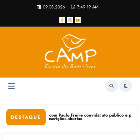
Pular
09.08.2026
7:49:20 AM
para
o
conteúdo
com Paulo Freire convida: ato público e pedagógica na sexta-feira (24
“Centenár
DESTAQUE
nscrições abertas