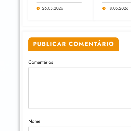
Economia Solidária
Cuidados Dig
em Formação
diante do av
26.05.2026
18.05.2026
Continuada na
das Big Tech
Faculdade do
IA
Assentamento do
MST, em Viamão
(RS)
PUBLICAR COMENTÁRIO
Comentários
Nome