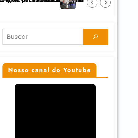
o
nticolonial” dia 24/11 na UFGRS
Feicoop é marcada pela diversidade e fortalece
Pesquisar
Nosso canal do Youtube