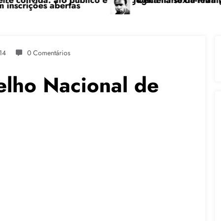
o e pedagógica na sexta-feira (24), no CPERS Sindicat
“Centenário de Frantz Fanon: por uma luta a
14
0 Comentários
lho Nacional de