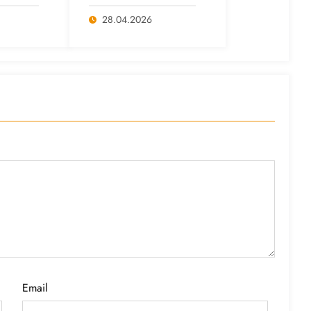
itais
Cafés com Paulo
anço
Freire reafirma
28.04.2026
s e da
legado do educador
popular
Email