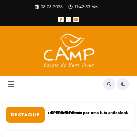
Pular
08.08.2026
11:42:54 AM
para
o
conteúdo
no CPERS Sindicato
 de Frantz Fanon: por uma luta anticolonial” dia 24/11 na UFGRS
Feicoop é marca
DESTAQUE