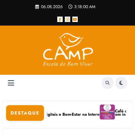
Pular
06.08.2026
3:18:00 AM
para
o
conteúdo
or popular
Café com Paulo
DESTAQUE
tivo em Cuidados Digitais e Bem-Estar na Internet está com inscrições 