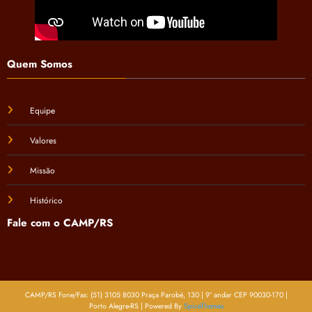
Quem Somos
Equipe
Valores
Missão
Histórico
Fale com o CAMP/RS
CAMP/RS Fone/Fax: (51) 3105 8030 Praça Parobé, 130 | 9º andar CEP 90030-170 |
Porto Alegre-RS | Powered By
SpiceThemes