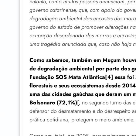
entanto, como muitas pessoas denunciam, por d
governo catarinense, que, com apoio do gover
degradação ambiental das encostas dos morr
governo do estado de promover alterações na 
ocupação desordenada dos morros e encostas.
uma tragédia anunciada que, caso não haja m
Como sabemos, também em Muçum houve a
de degradação ambiental por parte dos g
Fundação SOS Mata Atlântica[4] essa foi
florestais e seus ecossistemas desde 2014.
uma das cidades gaúchas que deram um ma
Bolsonaro (72,1%)
[
, no segundo turno das 
defensor do desmatamento e do desrespeito a
prática cotidiana, protegem o meio ambiente.
Como em Itajaí, em 2008, provavelmente a gr