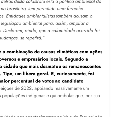
etrás desta catástrofe está a política ambiental do
no brasileiro, tem permitido uma ferrenha
os. Entidades ambientalistas também acusam o
legislação ambiental para, assim, ampliar a
 Declaram, ainda, que a calamidade ocorrida foi
udanças, se repetirá.”
 combinação de causas climáticas com ações
overnos e empresários locais. Segundo a
 a cidade que mais desmatou os remanescentes
 Tipo, um libera geral. E, curiosamente, foi
ior percentual de votos ao candidato
eleições de 2022, apoiando massivamente um
s populações indígenas e quilombolas que, por sua
avidade dos acontecimentos no Vale do Taquari não