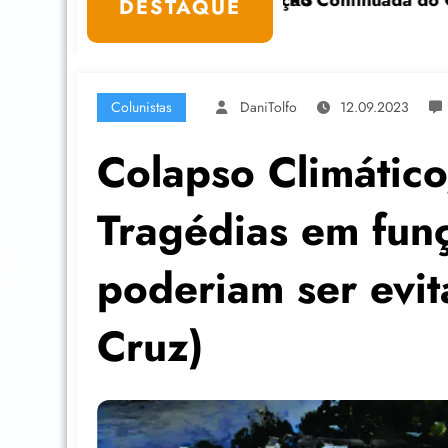
CAMP capacita lideranças da Economia Solidár
DESTAQUE
Colunistas
DaniTolfo
12.09.2023
Colapso Climático
Tragédias em fun
poderiam ser evit
Cruz)