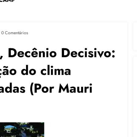
ia em Formação Continuada na Faculdade do Assenta
CAMP promove Ciclo Formativo em Cuidados Digitai
0 Comentários
, Decênio Decisivo:
ção do clima
adas (Por Mauri