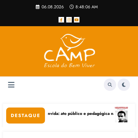
Pular
06.08.2026
8:48:07 AM
para
o
conteúdo
da: ato público e pedagógica na sexta-feira (24), no CPERS Sindicato
“Centenário de Frantz Fanon: p
DESTAQUE