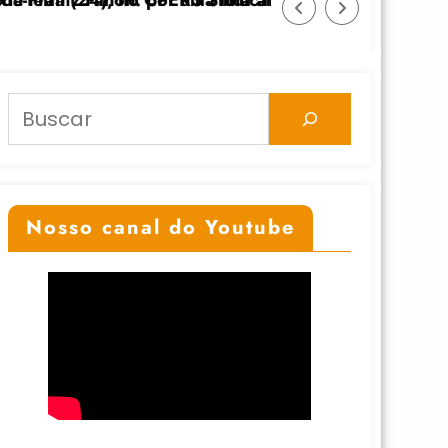
cato
a anticolonial” dia 24/11 na UFGRS
Feicoop é marcada pela diversidade e fortale
Pesquisar
Nosso canal do Youtube