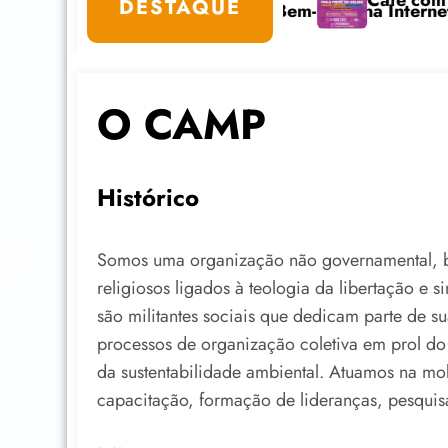
Café com Paulo Freire convida: ato públ
DESTAQUE
 e Bem-Estar na Internet está com inscrições abertas
O CAMP
Histórico
Somos uma organização não governamental, br
religiosos ligados à teologia da libertação e s
são militantes sociais que dedicam parte de su
processos de organização coletiva em prol do 
da sustentabilidade ambiental. Atuamos na mo
capacitação, formação de lideranças, pesquis