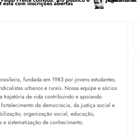
ico e pedagógica na sexta-feira (24), no CPERS Sindi
“Centenário de Frantz Fanon: por uma lut
asileira, fundada em 1983 por jovens estudantes,
indicalistas urbanos e rurais. Nossa equipe e sócios
a trajetória de vida contribuindo e apoiando
fortalecimento da democracia, da justiça social e
bilização, organização social, educação,
a e sistematização de conhecimento.