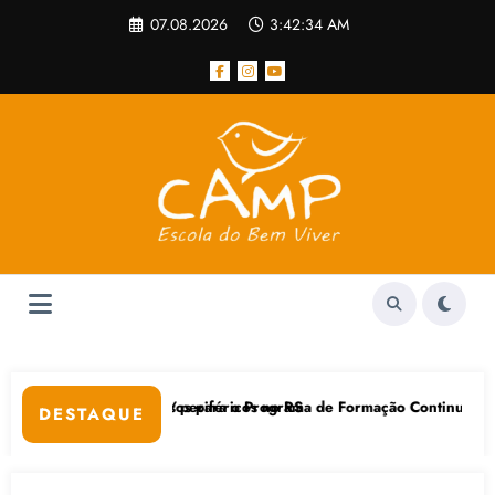
Pular
07.08.2026
3:42:35 AM
para
o
conteúdo
o RS
ograma de Formação Continuada do CAMP
DESTAQUE