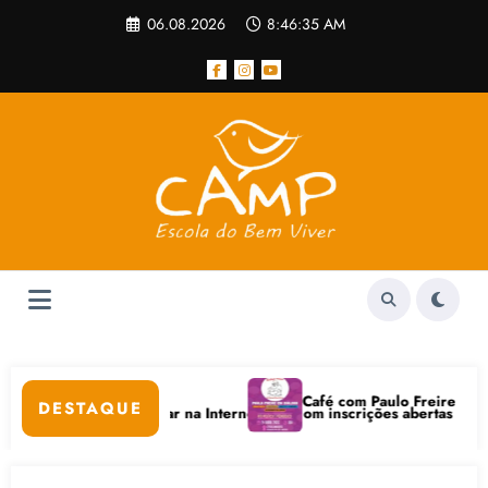
Pular
06.08.2026
8:46:35 AM
para
o
conteúdo
Café com Paulo Freire convida: ato 
DESTAQUE
itais e Bem-Estar na Internet está com inscrições abertas