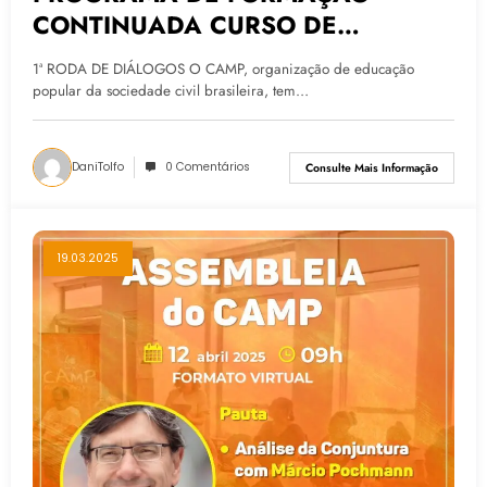
CONTINUADA CURSO DE
LIDERANÇA PARA O FAZER
1ª RODA DE DIÁLOGOS O CAMP, organização de educação
SOLIDÁRIO
popular da sociedade civil brasileira, tem…
DaniTolfo
0 Comentários
Consulte Mais Informação
19.03.2025