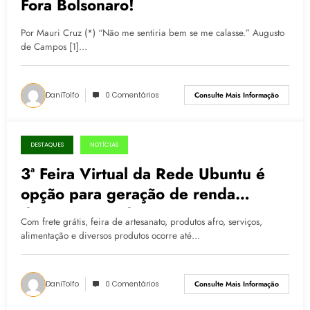
Fora Bolsonaro!
Por Mauri Cruz (*) “Não me sentiria bem se me calasse.” Augusto
de Campos [1]…
DaniTolfo
0 Comentários
Consulte Mais Informação
DESTAQUES
NOTÍCIAS
03.08.2020
3ª Feira Virtual da Rede Ubuntu é
opção para geração de renda
durante a pandemia
Com frete grátis, feira de artesanato, produtos afro, serviços,
alimentação e diversos produtos ocorre até…
DaniTolfo
0 Comentários
Consulte Mais Informação