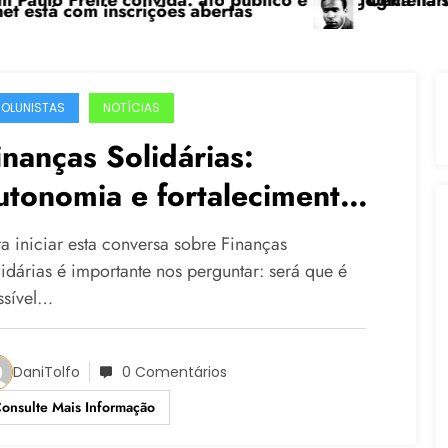
reire convida: ato público e pedagógica na sexta-fei
“Centenário de Fra
om inscrições abertas
OLUNISTAS
NOTÍCIAS
inanças Solidárias:
utonomia e fortalecimento
a organização popular a
ra iniciar esta conversa sobre Finanças
artir da gestão de recursos
lidárias é importante nos perguntar: será que é
ssível…
DaniTolfo
0 Comentários
onsulte Mais Informação